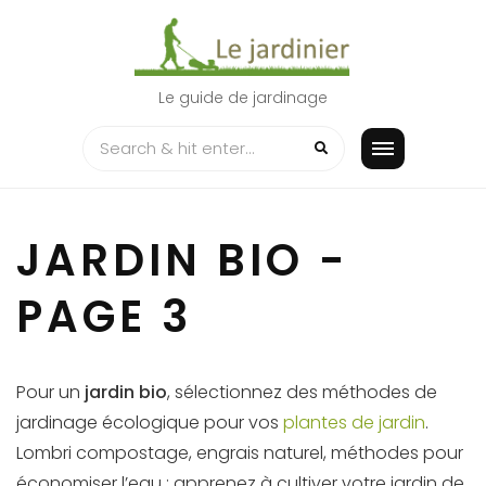
Skip
to
content
Le guide de jardinage
JARDIN BIO -
PAGE 3
Pour un
jardin bio
, sélectionnez des méthodes de
jardinage écologique pour vos
plantes de jardin
.
Lombri compostage, engrais naturel, méthodes pour
économiser l’eau : apprenez à cultiver votre jardin de