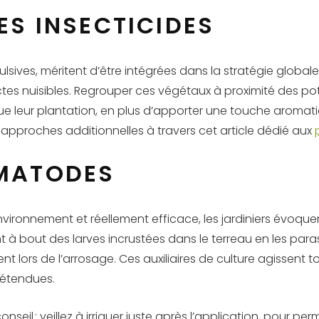
TES INSECTICIDES
lsives, méritent d’être intégrées dans la stratégie globale
es nuisibles. Regrouper ces végétaux à proximité des pots
e leur plantation, en plus d’apporter une touche aromatiq
des approches additionnelles à travers cet article dédié aux
ÉMATODES
environnement et réellement efficace, les jardiniers évoq
nent à bout des larves incrustées dans le terreau en les p
ent lors de l’arrosage. Ces auxiliaires de culture agissent t
s étendues.
seil : veillez à irriguer juste après l’application, pour 