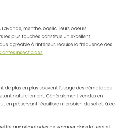
. Lavande, menthe, basilic : leurs odeurs
 les plus touchés constitue un excellent
ue agréable à l’intérieur, réduise la fréquence des
plantes insecticides
.
uent de plus en plus souvent l’usage des nématodes.
arasitant naturellement. Généralement vendus en
out en préservant l’équilibre microbien du sol et, à ce
permettre aux nématodes de voyager dans la terre et