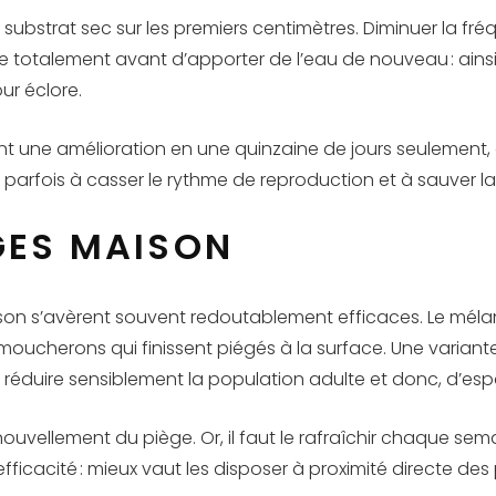
substrat sec sur les premiers centimètres. Diminuer la f
he totalement avant d’apporter de l’eau de nouveau : ainsi
ur éclore.
ne amélioration en une quinzaine de jours seulement, à co
t parfois à casser le rythme de reproduction et à sauver la
ÈGES MAISON
aison s’avèrent souvent redoutablement efficaces. Le méla
 moucherons qui finissent piégés à la surface. Une varian
 réduire sensiblement la population adulte et donc, d’es
enouvellement du piège. Or, il faut le rafraîchir chaque se
 efficacité : mieux vaut les disposer à proximité directe de