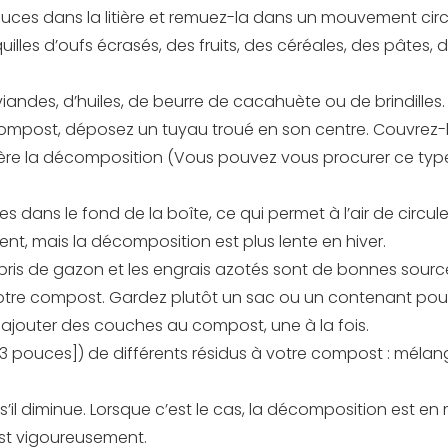
 pouces dans la litière et remuez-la dans un mouvement circ
quilles d’oufs écrasés, des fruits, des céréales, des pâtes, 
e viandes, d’huiles, de beurre de cacahuète ou de brindilles.
post, déposez un tuyau troué en son centre. Couvrez-le 
célère la décomposition (Vous pouvez vous procurer ce ty
 dans le fond de la boîte, ce qui permet à l’air de circule
, mais la décomposition est plus lente en hiver.
bris de gazon et les engrais azotés sont de bonnes sourc
re compost. Gardez plutôt un sac ou un contenant pour le
ajouter des couches au compost, une à la fois.
 pouces]) de différents résidus à votre compost : mélanges
 s’il diminue. Lorsque c’est le cas, la décomposition est 
st vigoureusement.