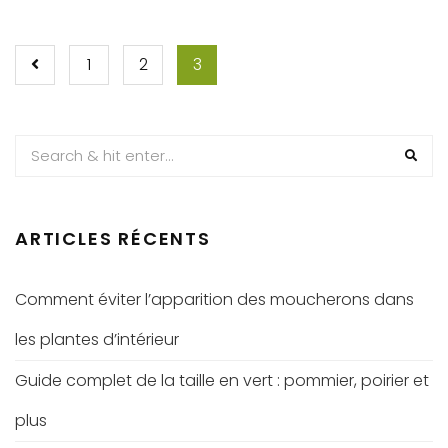
PAGINATION
1
2
3
DES
PUBLICATIONS
ARTICLES RÉCENTS
Comment éviter l’apparition des moucherons dans
les plantes d’intérieur
Guide complet de la taille en vert : pommier, poirier et
plus