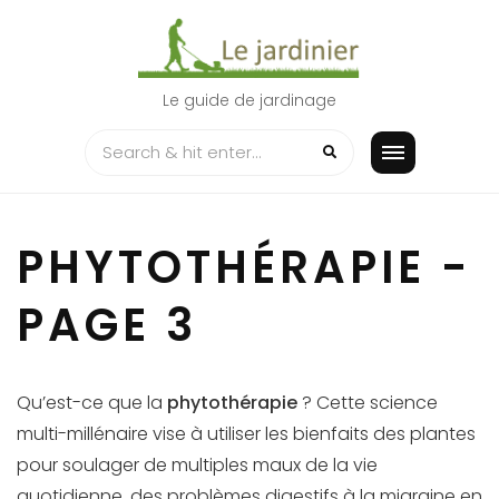
Skip
to
content
Le guide de jardinage
PHYTOTHÉRAPIE -
PAGE 3
Qu’est-ce que la
phytothérapie
? Cette science
multi-millénaire vise à utiliser les bienfaits des plantes
pour soulager de multiples maux de la vie
quotidienne, des problèmes digestifs à la migraine en