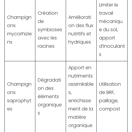
Limiter le
Création
travail
Champign
Améliorati
de
mécaniqu
ons
on des flux
symbioses
e du sol,
mycorhizie
nutritifs et
avec les
apport
ns
hydriques
racines
d’inoculant
s
Apport en
nutriments
Dégradati
Champign
assimilable
Utilisation
on des
ons
s,
de BRF,
éléments
saprophyt
enrichisse
paillage,
organique
es
ment de la
compost
s
matière
organique