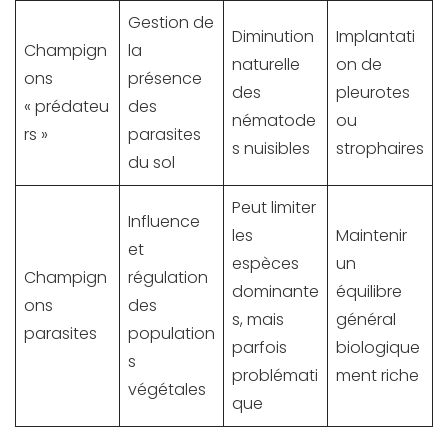
Gestion de
Diminution
Implantati
Champign
la
naturelle
on de
ons
présence
des
pleurotes
« prédateu
des
nématode
ou
rs »
parasites
s nuisibles
strophaires
du sol
Peut limiter
Influence
les
Maintenir
et
espèces
un
Champign
régulation
dominante
équilibre
ons
des
s, mais
général
parasites
population
parfois
biologique
s
problémati
ment riche
végétales
que