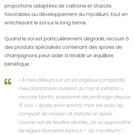
proportions adaptées de carbone et d’azote
favorables au développement du mycélium, tout en
enrichissant le sol sur le long terme.
Quand le sol est particulièrement dégradé, recourir à
des produits spécialisés contenant des spores de
champignons peut aider à rétablir un équilibre
bénéfique.
« À mes débuts sur un sol argileux compacté,
mes plantations avaient du mal à s’établir »,
raconte Martin, passionné de jardinage depuis
15 ans. « Après avoir enrichi mon sol avec du
compost de maison et installé un épais
couvre-sol de feuilles sèches, j’ai vu apparaître
de légers filaments blancs — du mycélium !