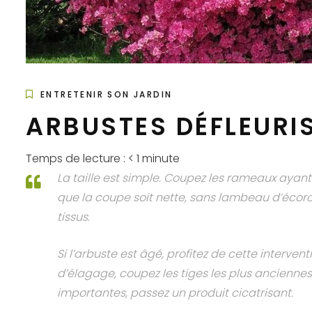
ENTRETENIR SON JARDIN
ARBUSTES DÉFLEURIS
Temps de lecture :
< 1
minute
La taille est simple. Coupez les rameaux ayant 
que la coupe soit nette, sans lambeau d’écorce
tissus.
Si l’arbuste est âgé, profitez de cette interve
d’élagage, coupez les tiges les plus anciennes 
importantes, passez un produit cicatrisant.