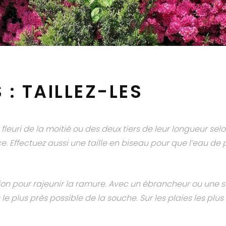
 : TAILLEZ-LES
fleuri de la moitié ou des deux tiers de leur longueur selo
. Effectuez aussi une taille en biseau pour que l’eau de p
ntion pour rajeunir la ramure. Avec un ébrancheur ou une s
le plus près possible de la souche. Sur les plaies les plus